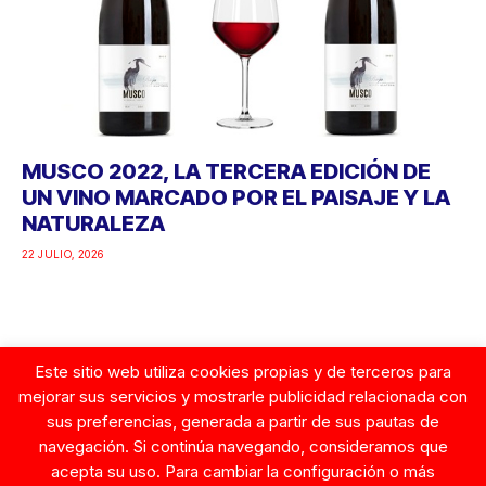
MUSCO 2022, LA TERCERA EDICIÓN DE
UN VINO MARCADO POR EL PAISAJE Y LA
NATURALEZA
22 JULIO, 2026
Este sitio web utiliza cookies propias y de terceros para
Google
mejorar sus servicios y mostrarle publicidad relacionada con
sus preferencias, generada a partir de sus pautas de
navegación. Si continúa navegando, consideramos que
acepta su uso. Para cambiar la configuración o más