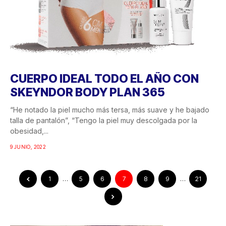
CUERPO IDEAL TODO EL AÑO CON
SKEYNDOR BODY PLAN 365
“He notado la piel mucho más tersa, más suave y he bajado
talla de pantalón”, “Tengo la piel muy descolgada por la
obesidad,...
9 JUNIO, 2022
1
…
5
6
7
8
9
…
21