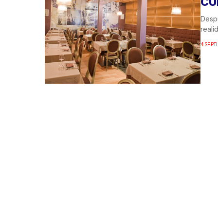
CU
Despu
reali
4 SEPT