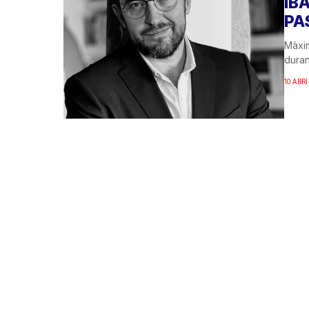
IB
PA
Màxim
duran
10 ABRI