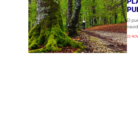
PL
PU
El pu
navid
22 NOV