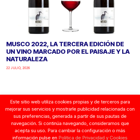
MUSCO 2022, LA TERCERA EDICIÓN DE
UN VINO MARCADO POR EL PAISAJE Y LA
NATURALEZA
22 JULIO, 2026
Este sitio web utiliza cookies propias y de terceros para
Google
mejorar sus servicios y mostrarle publicidad relacionada con
sus preferencias, generada a partir de sus pautas de
navegación. Si continúa navegando, consideramos que
acepta su uso. Para cambiar la configuración o más
información pulse en
Politica de Privacidad y Cookies