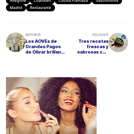
Allégorie
Chamberí
Cocina Francesa
Gastronomía
Madrid
Restaurante
ANTERIOR
SIGUIENTE
Los AOVEs de
Tres recetas
Grandes Pagos
frescas y
de Olivar brillan
sabrosas con
en Deessa con un
queso Burgo de
menú de Quique
Arias para
Dacosta
disfrutar esta
primavera