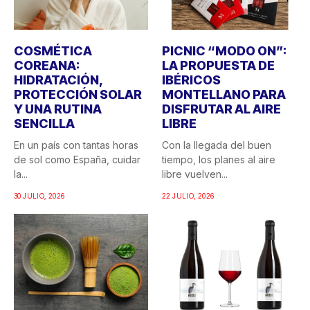
COSMÉTICA
PICNIC “MODO ON”:
COREANA:
LA PROPUESTA DE
HIDRATACIÓN,
IBÉRICOS
PROTECCIÓN SOLAR
MONTELLANO PARA
Y UNA RUTINA
DISFRUTAR AL AIRE
SENCILLA
LIBRE
En un país con tantas horas
Con la llegada del buen
de sol como España, cuidar
tiempo, los planes al aire
la...
libre vuelven...
30 JULIO, 2026
22 JULIO, 2026