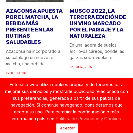
AZACONSA APUESTA
MUSCO 2022, LA
POR EL MATCHA, LA
TERCERA EDICIÓN DE
BEBIDA MÁS
UN VINO MARCADO
PRESENTE EN LAS
POR EL PAISAJE Y LA
RUTINAS
NATURALEZA
SALUDABLES
En una ladera de suelos
Azaconsa ha incorporado a
arcillo-calcáreos, donde las
su catálogo un nuevo té
garzas sobrevuelan el
matcha, una bebida...
recuerdo...
22 JULIO, 2026
22 JULIO, 2026
Este sitio web utiliza cookies propias y de terceros para
mejorar sus servicios y mostrarle publicidad relacionada con
© Copyright 2026. Tentaciones de Mujer.
sus preferencias, generada a partir de sus pautas de
Contacto
navegación. Si continúa navegando, consideramos que
acepta su uso. Para cambiar la configuración o más
información pulse en
Politica de Privacidad y Cookies
Aceptar