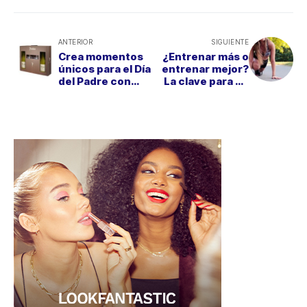
ANTERIOR
SIGUIENTE
Crea momentos
¿Entrenar más o
únicos para el Día
entrenar mejor?
del Padre con
La clave para un
Protos Verdejo
ejercicio
Reserva
eficiente y
saludable