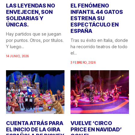
LAS LEYENDAS NO
EL FENÓMENO
ENVEJECEN, SON
INFANTIL 44 GATOS
SOLIDARIAS Y
ESTRENA SU
ÚNICAS.
ESPECTÁCULO EN
ESPAÑA
Hay partidos que se juegan
por puntos. Otros, por títulos.
Tras su éxito en Italia, donde
Y luego...
ha recorrido teatros de todo
el...
14 JUNIO, 2026
3 FEBRERO, 2026
CUENTA ATRÁS PARA
VUELVE ‘CIRCO
EL INICIO DE LA GIRA
PRICE EN NAVIDAD’