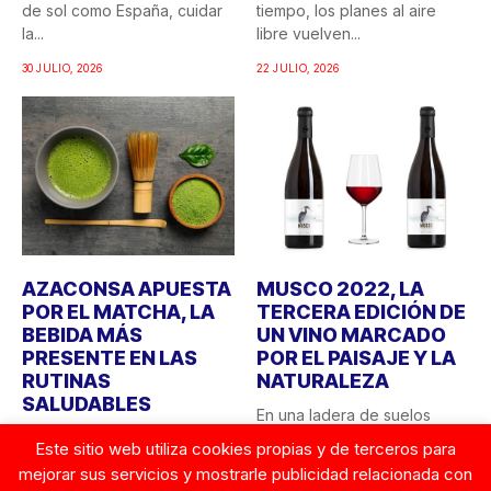
de sol como España, cuidar
tiempo, los planes al aire
la...
libre vuelven...
30 JULIO, 2026
22 JULIO, 2026
AZACONSA APUESTA
MUSCO 2022, LA
POR EL MATCHA, LA
TERCERA EDICIÓN DE
BEBIDA MÁS
UN VINO MARCADO
PRESENTE EN LAS
POR EL PAISAJE Y LA
RUTINAS
NATURALEZA
SALUDABLES
En una ladera de suelos
Azaconsa ha incorporado a
arcillo-calcáreos, donde las
Este sitio web utiliza cookies propias y de terceros para
su catálogo un nuevo té
garzas sobrevuelan el
mejorar sus servicios y mostrarle publicidad relacionada con
matcha, una bebida...
recuerdo...