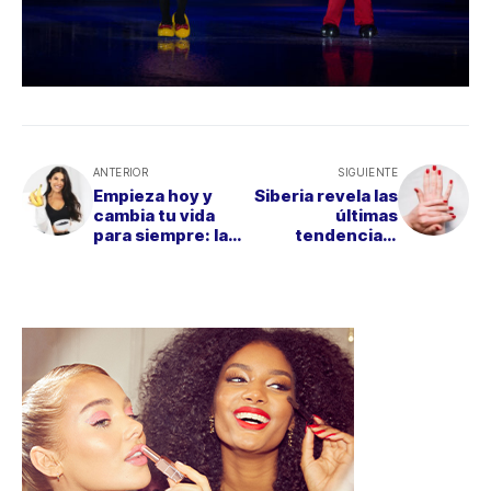
ANTERIOR
SIGUIENTE
Empieza hoy y
Siberia revela las
cambia tu vida
últimas
para siempre: la
tendencias:
guía para
manicuras
transformar tu
elegantes y
bienestar
modernas para
2025