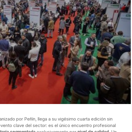
nizado por Peñín, llega a su vigésimo cuarta edición sin
evento clave del sector: es el único encuentro profesional
toria segmentada
exclusivamente por
nivel de calidad
. Un