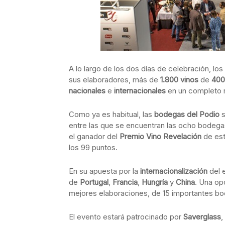
A lo largo de los dos días de celebración, lo
sus elaboradores, más de
1.800 vinos
de
400
nacionales
e
internacionales
en un completo r
Como ya es habitual, las
bodegas del Podio
s
entre las que se encuentran las ocho bodegas
el ganador del
Premio Vino Revelación
de es
los 99 puntos.
En su apuesta por la
internacionalización
del 
de
Portugal
,
Francia
,
Hungría
y
China
. Una op
mejores elaboraciones, de 15 importantes b
El evento estará patrocinado por
Saverglass
,