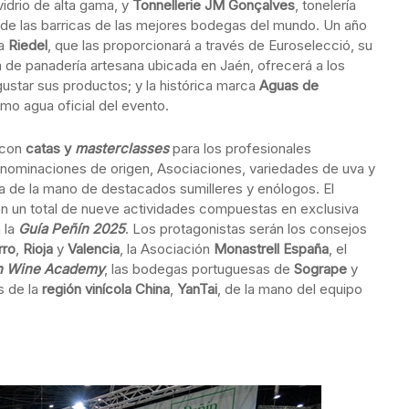
idrio de alta gama, y
Tonnellerie JM Gonçalves
, tonelería
 de las barricas de las mejores bodegas del mundo. Un año
ca
Riedel
, que las proporcionará a través de Euroselecció, su
 de panadería artesana ubicada en Jaén, ofrecerá a los
gustar sus productos; y la histórica marca
Aguas de
mo agua oficial del evento.
 con
catas y
masterclasses
para los profesionales
enominaciones de origen, Asociaciones, variedades de uva y
 de la mano de destacados sumilleres y enólogos. El
on un total de nueve actividades compuestas en exclusiva
 la
Guía Peñín 2025
. Los protagonistas serán los consejos
rro
,
Rioja
y
Valencia
, la Asociación
Monastrell España
, el
h Wine Academy
, las bodegas portuguesas de
Sogrape
y
s de la
región vinícola China
,
YanTai
, de la mano del equipo