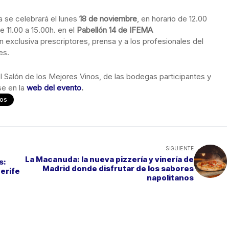
 se celebrará el lunes
18 de noviembre
, en horario de 12.00
de 11.00 a 15.00h. en el
Pabellón 14 de IFEMA
n exclusiva prescriptores, prensa y a los profesionales del
es.
l Salón de los Mejores Vinos, de las bodegas participantes y
se en la
web del evento
.
nos
SIGUIENTE
La Macanuda: la nueva pizzería y vinería de
s:
Madrid donde disfrutar de los sabores
nerife
napolitanos