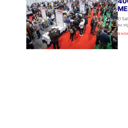
40
ME
El Sa
su vi
16 NOV