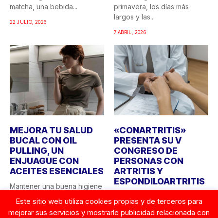
matcha, una bebida...
primavera, los días más
largos y las...
22 JULIO, 2026
7 ABRIL, 2026
MEJORA TU SALUD
«CONARTRITIS»
BUCAL CON OIL
PRESENTA SU V
PULLING, UN
CONGRESO DE
ENJUAGUE CON
PERSONAS CON
ACEITES ESENCIALES
ARTRITIS Y
ESPONDILOARTRITIS
Mantener una buena higiene
bucal a diario es crucial para
Los próximos días 8 y 9 de
Este sitio web utiliza cookies propias y de terceros para
preservar la...
octubre tendrá lugar la
mejorar sus servicios y mostrarle publicidad relacionada con
quinta...