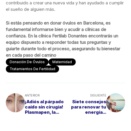
contribuido a crear una nueva vida y han ayudado a cumplir
el sueño de alguien más.
Si estás pensando en donar óvulos en Barcelona, es
fundamental informarse bien y acudir a clínicas de
confianza. En la clínica Fertilab Donantes encontrarás un
equipo dispuesto a responder todas tus preguntas y
guiarte durante todo el proceso, asegurando tu bienestar
en cada paso del camino
Donación De Óvulos
Maternidad
Tratamientos De Fertilidad
ANTERIOR
SIGUIENTE
¡Adiós al párpado
Siete consejos
caído sin cirugía!
para renovar tu
Plasmapen, la
energía y
alternativa a la
encontrar el
blefaroplastia
bienestar este
otoño