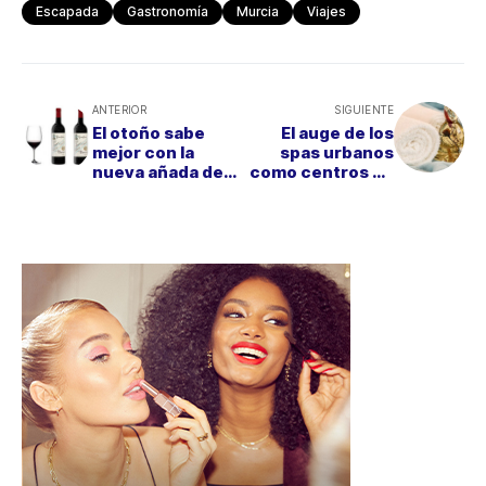
Escapada
Gastronomía
Murcia
Viajes
ANTERIOR
SIGUIENTE
El otoño sabe
El auge de los
mejor con la
spas urbanos
nueva añada de
como centros de
Protos´27, un
ocio, relajación y
clásico de la
belleza
Ribera del Duero