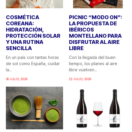
COSMÉTICA
PICNIC “MODO ON”:
COREANA:
LA PROPUESTA DE
HIDRATACIÓN,
IBÉRICOS
PROTECCIÓN SOLAR
MONTELLANO PARA
Y UNA RUTINA
DISFRUTAR AL AIRE
SENCILLA
LIBRE
En un país con tantas horas
Con la llegada del buen
de sol como España, cuidar
tiempo, los planes al aire
la...
libre vuelven...
30 JULIO, 2026
22 JULIO, 2026