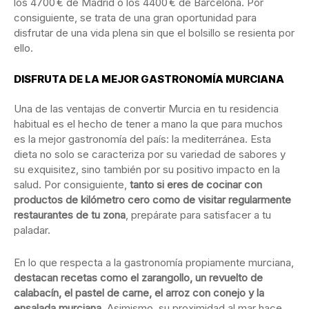
los 4700 € de Madrid o los 4400 € de Barcelona. Por
consiguiente, se trata de una gran oportunidad para
disfrutar de una vida plena sin que el bolsillo se resienta por
ello.
DISFRUTA DE LA MEJOR GASTRONOMÍA MURCIANA
Una de las ventajas de convertir Murcia en tu residencia
habitual es el hecho de tener a mano la que para muchos
es la mejor gastronomía del país: la mediterránea. Esta
dieta no solo se caracteriza por su variedad de sabores y
su exquisitez, sino también por su positivo impacto en la
salud. Por consiguiente,
tanto si eres de cocinar con
productos de kilómetro cero como de visitar regularmente
restaurantes de tu zona
, prepárate para satisfacer a tu
paladar.
En lo que respecta a la gastronomía propiamente murciana,
destacan recetas como el zarangollo, un revuelto de
calabacín, el pastel de carne, el arroz con conejo y la
ensalada murciana
. Asimismo, su proximidad al mar hace