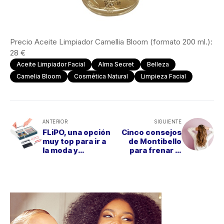
Precio Aceite Limpiador Camellia Bloom (formato 200 ml.):
28 €
Aceite Limpiador Facial
Alma Secret
Belleza
Camelia Bloom
Cosmética Natural
Limpieza Facial
ANTERIOR
SIGUIENTE
FLiPO, una opción
Cinco consejos
muy top para ir a
de Montibello
la moda y
para frenar la
proteger
caída del cabello
proteger la salud
en otoño
visual