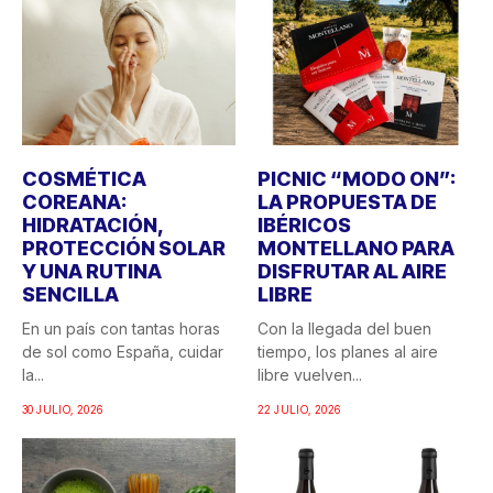
COSMÉTICA
PICNIC “MODO ON”:
COREANA:
LA PROPUESTA DE
HIDRATACIÓN,
IBÉRICOS
PROTECCIÓN SOLAR
MONTELLANO PARA
Y UNA RUTINA
DISFRUTAR AL AIRE
SENCILLA
LIBRE
En un país con tantas horas
Con la llegada del buen
de sol como España, cuidar
tiempo, los planes al aire
la...
libre vuelven...
30 JULIO, 2026
22 JULIO, 2026