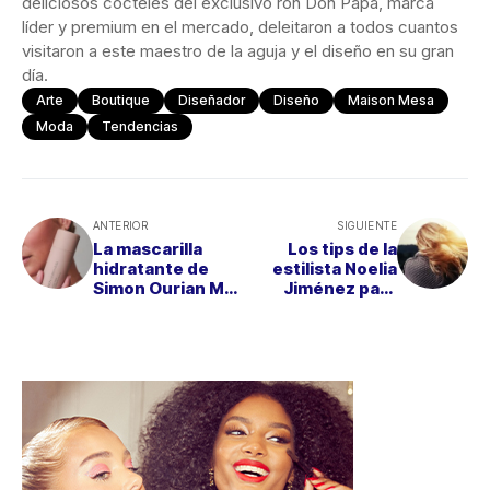
deliciosos cócteles del exclusivo ron Don Papa, marca
líder y premium en el mercado, deleitaron a todos cuantos
visitaron a este maestro de la aguja y el diseño en su gran
día.
Arte
Boutique
Diseñador
Diseño
Maison Mesa
Moda
Tendencias
ANTERIOR
SIGUIENTE
La mascarilla
Los tips de la
hidratante de
estilista Noelia
Simon Ourian MD
Jiménez para
que no puede
presumir de
faltar en tu
melena esta
tocador
estación