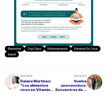
Bienestar
Crys Dyaz
Entrenamiento
Entrenar En Casa
Salud
ANTERIOR
SIGUIENTE
Daiana Martínez:
Vuelve
“Los alimentos
unoconcinco:
ricos en Vitamina
Encuentros de la
C y Omega 3
Alimentación
favorecen el
Sostenible en
funcionamiento
España
auditivo”