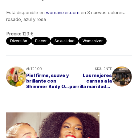
Está disponible en
womanizer.com
en 3 nuevos colores:
rosado, azul y rosa
Precio:
129 €
Diversión
Placer
Sexualidad
Womanizer
ANTERIOR
SIGUIENTE
Piel firme, suave y
Las mejores
brillante con
carnes a la
Shimmer Body Oil
parrilla maridadas
Yuzu Glow de
con cócteles de
Alma Secret
autor en Hierro
Casa de Fuegos