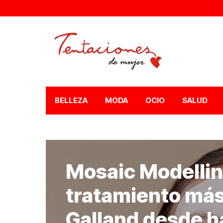
BELLEZA
MODA
OCIO
SALUD
Mosaic Modellin
tratamiento más
Galland desde h