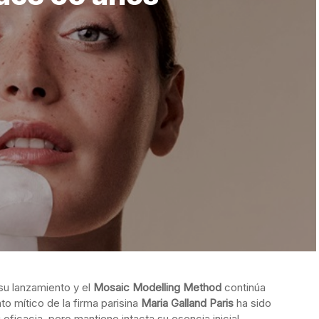
su lanzamiento y el
Mosaic Modelling Method
continúa
to mítico de la firma parisina
Maria Galland Paris
ha sido
ficacia, pero mantiene intacta su esencia inicial.