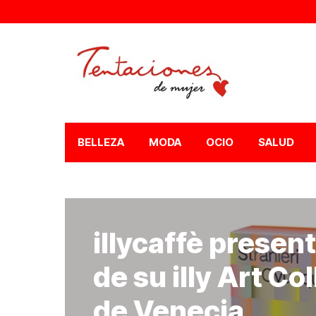
BELLEZA
MODA
OCIO
SALUD
illycaffè presen
de su illy Art Co
de Venecia