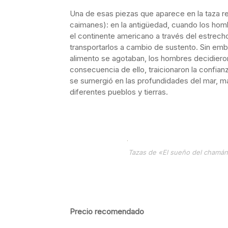
Una de esas piezas que aparece en la taza re
caimanes): en la antigüedad, cuando los homb
el continente americano a través del estrech
transportarlos a cambio de sustento. Sin emba
alimento se agotaban, los hombres decidier
consecuencia de ello, traicionaron la confia
se sumergió en las profundidades del mar, mar
diferentes pueblos y tierras.
Tazas de «El sueño del chamán»
Precio recomendado