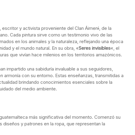
l, escritor y activista proveniente del Clan Áimenɨ, de la
ano. Cada pintura sirve como un testimonio vivo de las
nados en los animales y la naturaleza, reflejando una época
anidad y el mundo natural. En su obra, «
Seres invisibles
«, el
turas que vivían hace milenios en los territorios amazónicos.
 han impartido una sabiduría invaluable a sus seguidores,
en armonía con su entorno. Estas enseñanzas, transmitidas a
actualidad brindando conocimientos esenciales sobre la
 cuidado del medio ambiente.
-guatemalteca más significativa del momento. Comenzó su
s diseños y patrones en la ropa, que representan la