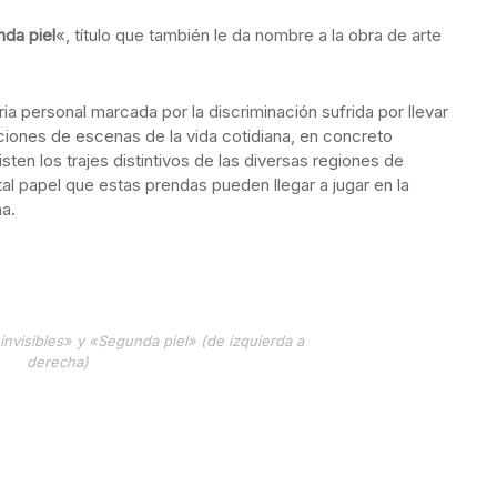
nda piel
«, título que también le da nombre a la obra de arte
ia personal marcada por la discriminación sufrida por llevar
aciones de escenas de la vida cotidiana, en concreto
ten los trajes distintivos de las diversas regiones de
ital papel que estas prendas pueden llegar a jugar en la
a.
invisibles» y «Segunda piel» (de izquierda a
derecha)