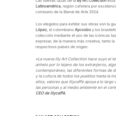
Las nuevas tazas de la
illy Art Collection
está
Latinoamérica
, región cafetera por excelenci
comisario de la Bienal de Arte 2024.
Los elegidos para exhibir sus obras son la 
López
, el colombiano
Aycoobo
y los brasile
colección mediante el uso de las icónicas taz
expresar, de la manera más creativa, tanto la
respectivos países de origen.
«La nueva illy Art Collection hace suyo el t
anhelo por lo lejano de los extranjeros, alg
contemporáneo, las diferentes formas de diá
y la cultura de todos los pueblos hasta la im
ellos, valores que illycaffè apoya a lo larg
las personas y al medio ambiente en el cen
CEO de illycaffè
.