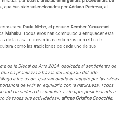
 firmadas por
cuatro artistas emergentes procedentes de
a, que han sido
seleccionados
por
Adriano Pedrosa
, el
guatemalteca
Paula Nicho
, el peruano
Rember Yahuarcani
ños
Mahaku
. Todos ellos han contribuido a enriquecer esta
as de la casa reconvertidas en lienzos con el fin de
 cultura como las tradiciones de cada uno de sus
ema de la Bienal de Arte 2024, dedicada al sentimiento de
o que se promueve a través del lenguaje del arte
logo e inclusión, que van desde el respeto por las raíces
portancia de vivir en equilibrio con la naturaleza. Todos
o de toda la cadena de suministro, siempre posicionando a
tro de todas sus actividades»,
afirma Cristina Scocchia,