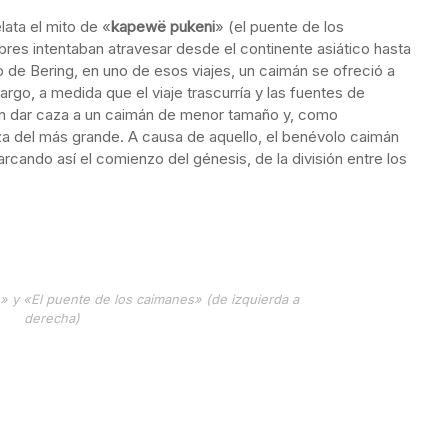
lata el mito de «
kapewë pukeni
» (el puente de los
res intentaban atravesar desde el continente asiático hasta
o de Bering, en uno de esos viajes, un caimán se ofreció a
rgo, a medida que el viaje trascurría y las fuentes de
on dar caza a un caimán de menor tamaño y, como
nza del más grande. A causa de aquello, el benévolo caimán
cando así el comienzo del génesis, de la división entre los
 y «El puente de los caimanes» (de izquierda a
derecha)