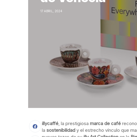
17 ABRIL, 2024
illycaffé
, la prestigiosa
marca de café
reconoc
la
sostenibilidad
y el estrecho vínculo que m
nuevas tazas de su
illy Art Collection
en la
Bi