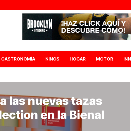
GASTRONOMÍA
NIÑOS
HOGAR
MOTOR
IN
ta las nuevas tazas
llection en la Bienal