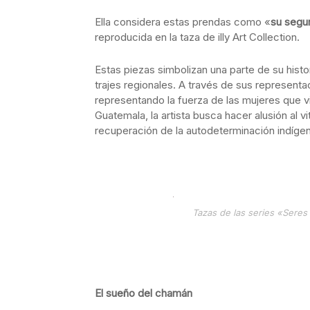
Ella considera estas prendas como «
su segu
reproducida en la taza de illy Art Collection.
Estas piezas simbolizan una parte de su histor
trajes regionales. A través de sus represent
representando la fuerza de las mujeres que vis
Guatemala, la artista busca hacer alusión al v
recuperación de la autodeterminación indígen
Tazas de las series «Seres 
El sueño del chamán