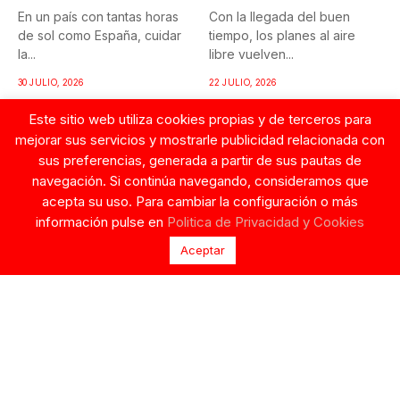
En un país con tantas horas
Con la llegada del buen
de sol como España, cuidar
tiempo, los planes al aire
la...
libre vuelven...
30 JULIO, 2026
22 JULIO, 2026
Este sitio web utiliza cookies propias y de terceros para
mejorar sus servicios y mostrarle publicidad relacionada con
sus preferencias, generada a partir de sus pautas de
navegación. Si continúa navegando, consideramos que
acepta su uso. Para cambiar la configuración o más
información pulse en
Politica de Privacidad y Cookies
Aceptar
AZACONSA APUESTA
MUSCO 2022, LA
POR EL MATCHA, LA
TERCERA EDICIÓN DE
BEBIDA MÁS
UN VINO MARCADO
PRESENTE EN LAS
POR EL PAISAJE Y LA
RUTINAS
NATURALEZA
SALUDABLES
En una ladera de suelos
Azaconsa ha incorporado a
arcillo-calcáreos, donde las