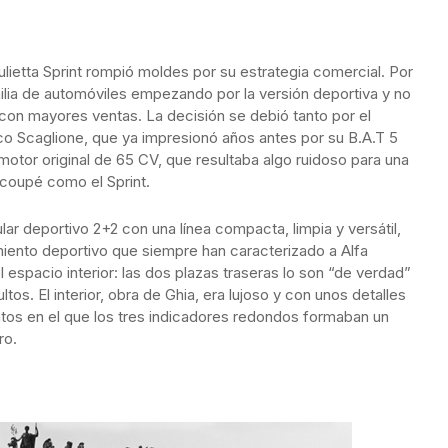
lietta Sprint rompió moldes por su estrategia comercial. Por
milia de automóviles empezando por la versión deportiva y no
eta con mayores ventas. La decisión se debió tanto por el
nco Scaglione, que ya impresionó años antes por su B.A.T 5
tor original de 65 CV, que resultaba algo ruidoso para una
 coupé como el Sprint.
ar deportivo 2+2 con una línea compacta, limpia y versátil,
miento deportivo que siempre han caracterizado a Alfa
spacio interior: las dos plazas traseras lo son “de verdad”
s. El interior, obra de Ghia, era lujoso y con unos detalles
os en el que los tres indicadores redondos formaban un
ro.