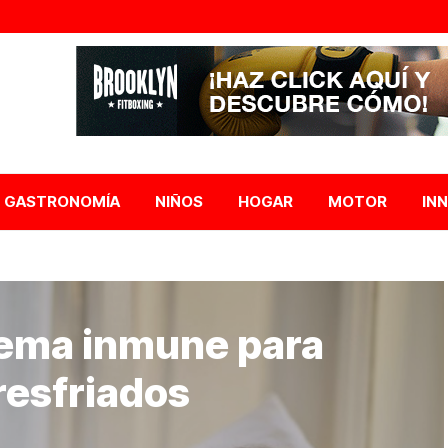
GASTRONOMÍA
NIÑOS
HOGAR
MOTOR
IN
tema inmune para
 resfriados