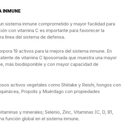
A INMUNE
n un sistema inmune comprometido y mayor facilidad para
ción con vitamina C es importante para favorecer la
ra línea del sistema de defensa.
pora 19 activos para la mejora del sistema inmune. En
patente de vitamina C liposomada que muestra una mayor
le, más biodisponible y con mayor capacidad de
sos activos vegetales como Shiitake y Reishi, hongos con
Equinácea, Propolis y Muérdago con propiedades
aminas y minerales; Selenio, Zinc, Vitaminas (C, D, B1,
una función global en el sistema inmune.