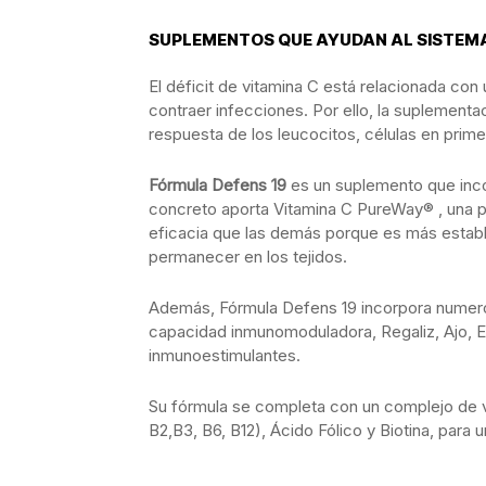
SUPLEMENTOS QUE AYUDAN AL SISTEM
El déficit de vitamina C está relacionada co
contraer infecciones. Por ello, la suplementa
respuesta de los leucocitos, células en prime
Fórmula Defens 19
es un suplemento que incor
concreto aporta Vitamina C PureWay® , una 
eficacia que las demás porque es más estab
permanecer en los tejidos.
Además, Fórmula Defens 19 incorpora numero
capacidad inmunomoduladora, Regaliz, Ajo, 
inmunoestimulantes.
Su fórmula se completa con un complejo de vit
B2,B3, B6, B12), Ácido Fólico y Biotina, para 