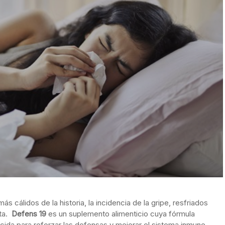
s cálidos de la historia, la incidencia de la gripe, resfriados
lta.
Defens 19
es un suplemento alimenticio cuya fórmula
cida para reforzar las defensas y mejorar el sistema inmune.