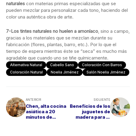
naturales
con materias primas especializadas que se
pueden mezclar para personalizar cada tono, haciendo del
color una auténtica obra de arte.
7-Los tintes naturales no huelen a amoníaco
, sino a campo,
gracias a los materiales que se mezclan durante su
fabricación (flores, plantas, barro, etc.). Por lo que el
tiempo de espera mientras éste se “seca” es mucho más
agradable que cuando uno se tiñe químicamente.
Alternativa Natural
Cabello Sano
Coloración Con Barros
Coloración Natural
Noelia Jiménez
Salón Noelia Jiménez
ANTERIOR
SIGUIENTE
Chen, alta cocina
Beneficios de los
asiática a 20
juguetes de
minutos de
madera para el
Madrid
desarrollo infantil