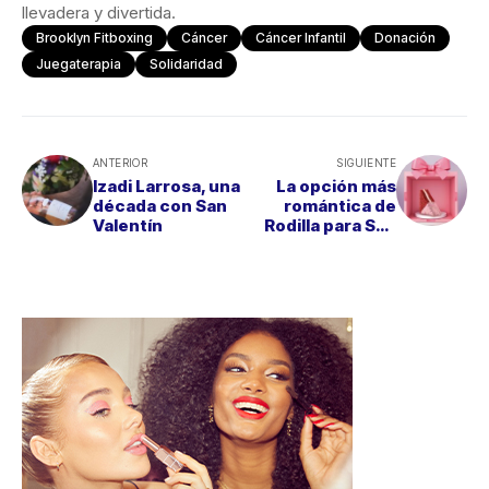
llevadera y divertida.
Brooklyn Fitboxing
Cáncer
Cáncer Infantil
Donación
Juegaterapia
Solidaridad
ANTERIOR
SIGUIENTE
Izadi Larrosa, una
La opción más
década con San
romántica de
Valentín
Rodilla para San
Valentín