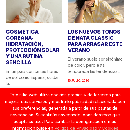
COSMÉTICA
LOS NUEVOS TONOS
COREANA:
DE NATA CLASSIC
HIDRATACIÓN,
PARA ARRASAR ESTE
PROTECCIÓN SOLAR
VERANO
Y UNA RUTINA
El verano suele ser sinónimo
SENCILLA
de color, pero esta
En un país con tantas horas
temporada las tendencias...
de sol como España, cuidar
18 JULIO, 2026
la...
30 JULIO, 2026
Este sitio web utiliza cookies propias y de terceros para
mejorar sus servicios y mostrarle publicidad relacionada con
sus preferencias, generada a partir de sus pautas de
navegación. Si continúa navegando, consideramos que
acepta su uso. Para cambiar la configuración o más
información pulse en
Politica de Privacidad y Cookies