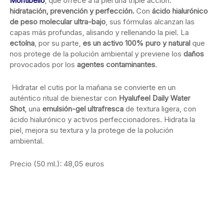
Montibello
, que ofrece a la piel una triple acción:
hidratación, prevención y perfección
.
Con
ácido hialurónico
de peso molecular ultra-bajo
, sus fórmulas alcanzan las
capas más profundas, alisando y rellenando la piel. La
ectoína
, por su parte,
es un activo 100% puro y natural
que
nos protege de la polución ambiental y previene los
daños
provocados por los
agentes contaminantes
.
Hidratar el cutis por la mañana se convierte en un
auténtico ritual de bienestar con
Hyalufeel Daily Water
Shot
, una
e
mulsión-gel ultrafresca
de textura ligera, con
ácido hialurónico y activos perfeccionadores. Hidrata la
piel, mejora su textura y la protege de la polución
ambiental.
Precio (50 ml.): 48,05 euros