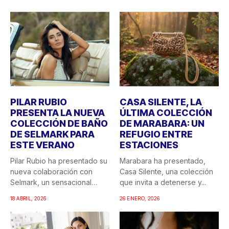
PILAR RUBIO
CASA SILENTE, LA
PRESENTA LA NUEVA
ÚLTIMA COLECCIÓN
COLECCIÓN DE BAÑO
DE MARABARA: UN
DE SELMARK PARA
REFUGIO ENTRE
ESTE VERANO
ESTACIONES
Pilar Rubio ha presentado su
Marabara ha presentado,
nueva colaboración con
Casa Silente, una colección
Selmark, un sensacional
que invita a detenerse y...
doble...
18 ABRIL, 2026
26 ENERO, 2026