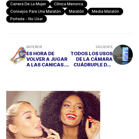
Carrera De La Mujer
Clínica Menorca
Consejos Para Una Maratón
Maratón
Media Maratón
Portada - No Usar
ANTERIOR
SIGUIENTE
ES HORA DE
TODOS LOS USOS
VOLVER A JUGAR
DE LA CÁMARA
A LAS CANICAS...
CUÁDRUPLE DEL
CON TUS HIJOS
HONOR X7A