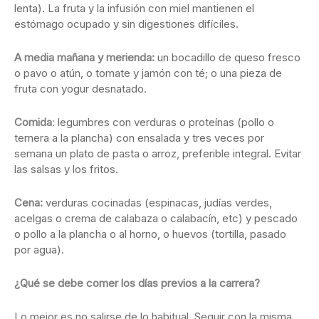
lenta). La fruta y la infusión con miel mantienen el
estómago ocupado y sin digestiones difíciles.
A media mañana y merienda:
un bocadillo de queso fresco
o pavo o atún, o tomate y jamón con té; o una pieza de
fruta con yogur desnatado.
Comida
:
legumbres con verduras o proteínas (pollo o
ternera a la plancha) con ensalada y tres veces por
semana un plato de pasta o arroz, preferible integral. Evitar
las salsas y los fritos.
Cena:
verduras cocinadas (espinacas, judías verdes,
acelgas o crema de calabaza o calabacín, etc) y pescado
o pollo a la plancha o al horno, o huevos (tortilla, pasado
por agua).
¿Qué se debe comer los días previos a la carrera?
Lo mejor es no salirse de lo habitual. Seguir con la misma