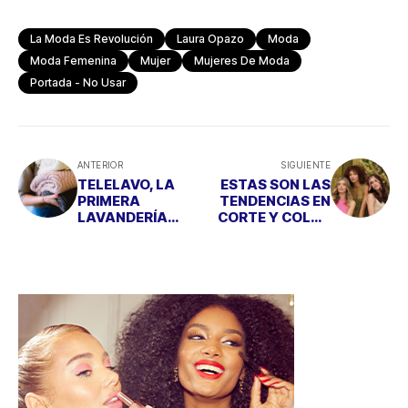
La Moda Es Revolución
Laura Opazo
Moda
Moda Femenina
Mujer
Mujeres De Moda
Portada - No Usar
ANTERIOR
SIGUIENTE
TELELAVO, LA
ESTAS SON LAS
PRIMERA
TENDENCIAS EN
LAVANDERÍA
CORTE Y COLOR
ARTESANAL (Y
PARA
SOSTENIBLE) DEL
PRIMAVERA-
MUNDO
VERANO 2023