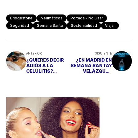
Bridgestone
Neumáticos
Portada - No Usar
Seguridad
Semana Santa
Sostenibilidad
Viajar
ANTERIOR
SIGUIENTE
¿QUIERES DECIR
¿EN MADRID EN
ADIÓS A LA
SEMANA SANTA?
CELULITIS?
VELÁZQUEZ
LIBERA TU
TECH, UN
CUERPO DE
PLANAZO PARA
TÓXICOS CON "BE
GRANDES Y
DETOX"
PEQUEÑOS