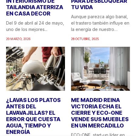
INTERIORISMO DE
PARA DESBLOQUEAR
TAILANDIA ATERRIZA
TU VIDA
EN CASA DECOR
Aunque parezca algo banal,
Del 9 de abril al 24 de mayo,
el trastero también influye en
uno de los mejores...
la energía de nuestro
hogar....
20 MARZO, 2026
28 OCTUBRE, 2025
¿LAVAS LOS PLATOS
ME MADRID REINA
ANTES DEL
VICTORIA ECHA EL
LAVAVAJILLAS? EL
CIERRE Y ECO-ONE
ERROR QUE CUESTA
VENDE SUS MUEBLES
AGUA, TIEMPO Y
EN UN MERCADILLO
ENERGÍA
ECO-ONE, start-up líder en