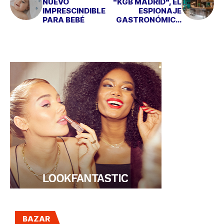
NUEVO
"KGB MADRID", EL
IMPRESCINDIBLE
ESPIONAJE
PARA BEBÉ
GASTRONÓMICO
SE INSTALA EN LA
CAPITAL
BAZAR