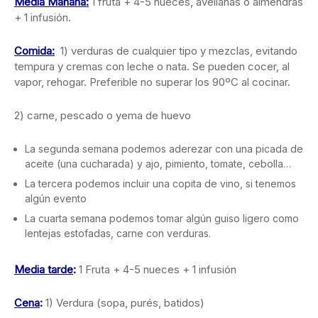
Media Mañana:
1 fruta + 4-5 nueces, avellanas o almendras
+ 1 infusión.
Comida:
1) verduras de cualquier tipo y mezclas, evitando
tempura y cremas con leche o nata. Se pueden cocer, al
vapor, rehogar. Preferible no superar los 90ºC al cocinar.
2) carne, pescado o yema de huevo
La segunda semana podemos aderezar con una picada de
aceite (una cucharada) y ajo, pimiento, tomate, cebolla…
La tercera podemos incluir una copita de vino, si tenemos
algún evento
La cuarta semana podemos tomar algún guiso ligero como
lentejas estofadas, carne con verduras.
Media tarde
:
1 Fruta + 4-5 nueces + 1 infusión
Cena
:
1) Verdura (sopa, purés, batidos)