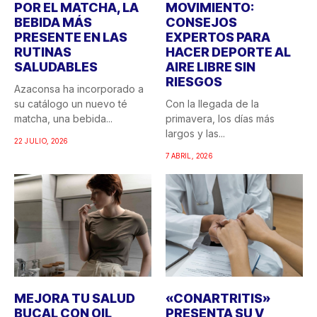
POR EL MATCHA, LA
MOVIMIENTO:
BEBIDA MÁS
CONSEJOS
PRESENTE EN LAS
EXPERTOS PARA
RUTINAS
HACER DEPORTE AL
SALUDABLES
AIRE LIBRE SIN
RIESGOS
Azaconsa ha incorporado a
su catálogo un nuevo té
Con la llegada de la
matcha, una bebida...
primavera, los días más
largos y las...
22 JULIO, 2026
7 ABRIL, 2026
MEJORA TU SALUD
«CONARTRITIS»
BUCAL CON OIL
PRESENTA SU V