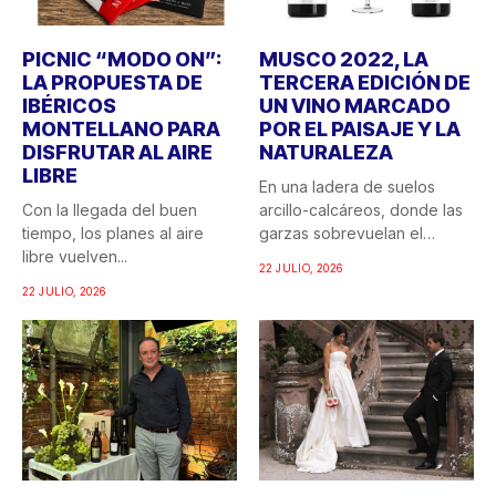
PICNIC “MODO ON”:
MUSCO 2022, LA
LA PROPUESTA DE
TERCERA EDICIÓN DE
IBÉRICOS
UN VINO MARCADO
MONTELLANO PARA
POR EL PAISAJE Y LA
DISFRUTAR AL AIRE
NATURALEZA
LIBRE
En una ladera de suelos
Con la llegada del buen
arcillo-calcáreos, donde las
tiempo, los planes al aire
garzas sobrevuelan el
libre vuelven...
recuerdo...
22 JULIO, 2026
22 JULIO, 2026