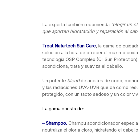
La experta también recomienda
“elegir un c
que aporten hidratación y reparación al cabe
Treat Naturtech Sun Care
,
la gama de cuidado
solución a la hora de ofrecer el máximo cuidado
tecnología OSP Complex (Oil Sun Protection). 
acondiciona, trata y suaviza el cabello.
Un potente
blend
de aceites de coco, monoï,
y las radiaciones UVA-UVB que da como resul
protegido, con un tacto sedoso y un color viv
La gama consta de:
–
Shampoo
.
Champú acondicionador especialm
neutraliza el olor a cloro, hidratando el cabello