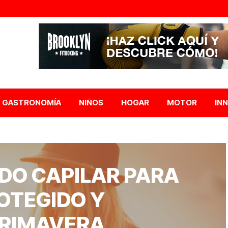
GASTRONOMÍA
NIÑOS
HOGAR
MOTOR
IN
DO CAPILAR PARA
OTEGIDO Y
PRIMAVERA