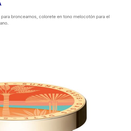
A
os para broncearnos, colorete en tono melocotón para el
rano.