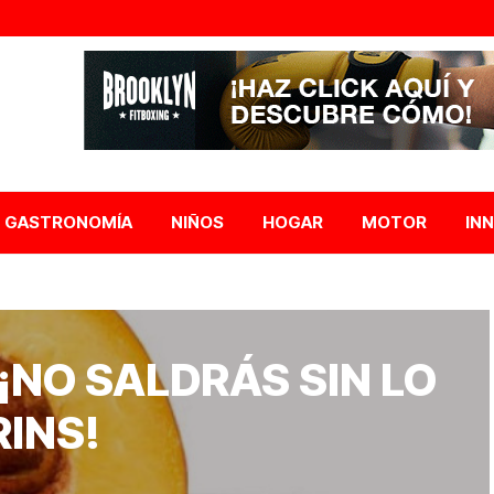
GASTRONOMÍA
NIÑOS
HOGAR
MOTOR
IN
¡NO SALDRÁS SIN LO
RINS!