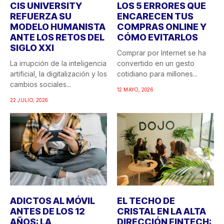
CIS UNIVERSITY
LOS 5 ERRORES QUE
REFUERZA SU
ENCARECEN TUS
MODELO HUMANISTA
COMPRAS ONLINE Y
ANTE LOS RETOS DEL
CÓMO EVITARLOS
SIGLO XXI
Comprar por Internet se ha
La irrupción de la inteligencia
convertido en un gesto
artificial, la digitalización y los
cotidiano para millones...
cambios sociales...
12 MAYO, 2026
22 JULIO, 2026
ADICTOS AL MÓVIL
EL TECHO DE
ANTES DE LOS 12
CRISTAL EN LA ALTA
AÑOS: LA
DIRECCIÓN FINTECH: