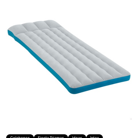
Colchones
Fiesta Pijamas
Ideas
Intex