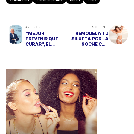
ANTERIOR
SIGUIENTE
“MEJOR
REMODELA TU
PREVENIR QUE
SILUETA POR LA
CURAR", EL
NOCHE CON
MANUAL DE
INTENSIVE
SALUD DEL
REMODELLING
DOCTOR DE
NIGHT CREAM
"SÁLVAME"