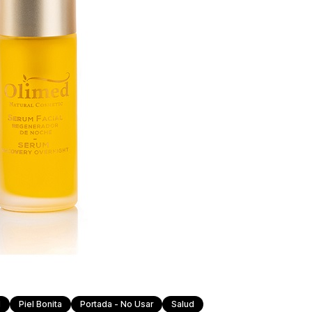
d
Piel Bonita
Portada - No Usar
Salud