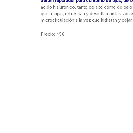
Serum reparador para contorno de ojos, de 
ácido hialurónico, tanto de alto como de baj
que relajan, refrescan y desinflaman las zona
microcirculación a la vez que hidratan y dejan 
Precio: 45€