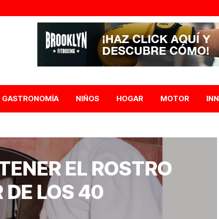
GASTRONOMÍA
NIÑOS
HOGAR
MOTOR
IN
TENER EL ROSTRO
 DE LOS 40