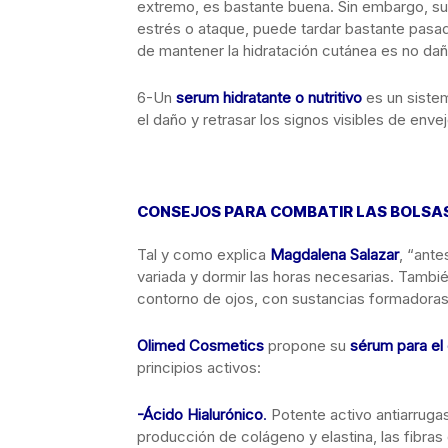
extremo, es bastante buena. Sin embargo, su
estrés o ataque, puede tardar bastante pasada
de mantener la hidratación cutánea es no daña
6-Un
serum hidratante o nutritivo
es un siste
el daño y retrasar los signos visibles de enve
CONSEJOS PARA COMBATIR LAS BOLSA
Tal y como explica
Magdalena Salazar
, “ant
variada y dormir las horas necesarias. Tambié
contorno de ojos, con sustancias formadoras 
Olimed Cosmetics
propone su
s
é
rum para el
principios activos:
-Ácido Hialurónico
.
Potente activo antiarruga
producción de colágeno y elastina, las fibras 