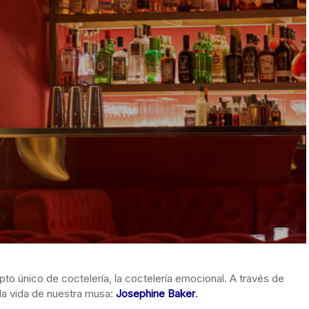
o único de coctelería, la coctelería emocional. A través de
la vida de nuestra musa:
Josephine Baker
.