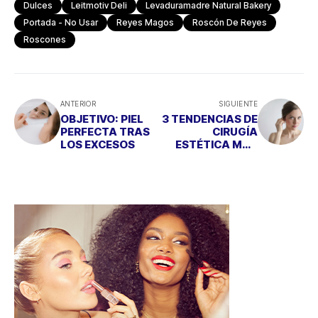
Dulces
Leitmotiv Deli
Levaduramadre Natural Bakery
Portada - No Usar
Reyes Magos
Roscón De Reyes
Roscones
ANTERIOR
SIGUIENTE
OBJETIVO: PIEL
3 TENDENCIAS DE
PERFECTA TRAS
CIRUGÍA
LOS EXCESOS
ESTÉTICA MUY
EFECTIVAS