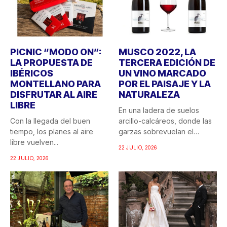
PICNIC “MODO ON”:
MUSCO 2022, LA
LA PROPUESTA DE
TERCERA EDICIÓN DE
IBÉRICOS
UN VINO MARCADO
MONTELLANO PARA
POR EL PAISAJE Y LA
DISFRUTAR AL AIRE
NATURALEZA
LIBRE
En una ladera de suelos
Con la llegada del buen
arcillo-calcáreos, donde las
tiempo, los planes al aire
garzas sobrevuelan el
libre vuelven...
recuerdo...
22 JULIO, 2026
22 JULIO, 2026