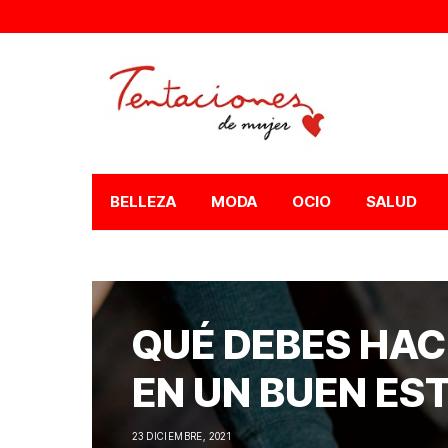
BELLEZA
MODA
OCIO
SALUD
QUÉ DEBES HA
EN UN BUEN ES
23 DICIEMBRE, 2021