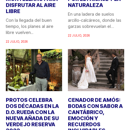
DISFRUTAR AL AIRE
NATURALEZA
LIBRE
En una ladera de suelos
Con la llegada del buen
arcillo-calcáreos, donde las
tiempo, los planes al aire
garzas sobrevuelan el
libre vuelven...
recuerdo...
22 JULIO, 2026
22 JULIO, 2026
PROTOS CELEBRA
CENADOR DE AMÓS:
DOS DÉCADAS EN LA
BODAS CON SABOR A
D.O. RUEDA CON LA
CANTÁBRICO,
NUEVA AÑADA DE SU
EMOCIÓN Y
VERDEJO RESERVA
RECUERDOS