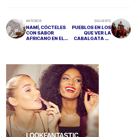
ANTERIOR
SIGUIENTE
NAMÍ, CÓCTELES
PUEBLOS EN LOS
CON SABOR
QUE VER LA
AFRICANO EN EL
CABALGATA DE
BARRIO DE
REYES Y VOLVER
SALAMANCA
A SER UN NIÑO