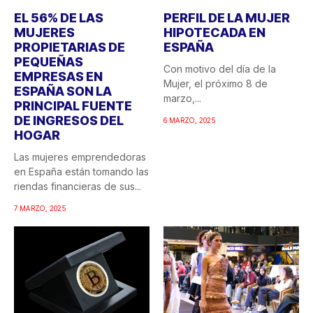
EL 56% DE LAS
PERFIL DE LA MUJER
MUJERES
HIPOTECADA EN
PROPIETARIAS DE
ESPAÑA
PEQUEÑAS
Con motivo del día de la
EMPRESAS EN
Mujer, el próximo 8 de
ESPAÑA SON LA
marzo,...
PRINCIPAL FUENTE
DE INGRESOS DEL
6 MARZO, 2025
HOGAR
Las mujeres emprendedoras
en España están tomando las
riendas financieras de sus...
7 MARZO, 2025