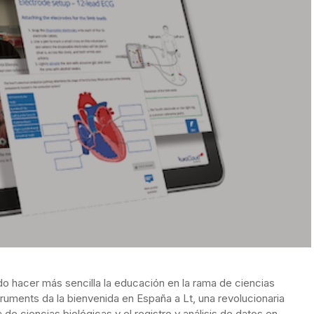
o hacer más sencilla la educación en la rama de ciencias
struments da la bienvenida en España a Lt, una revolucionaria
de ciencias biológicas y el registro y análisis de datos en