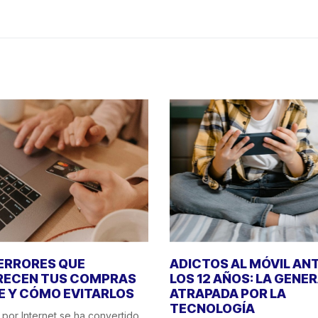
 ERRORES QUE
ADICTOS AL MÓVIL AN
RECEN TUS COMPRAS
LOS 12 AÑOS: LA GENE
E Y CÓMO EVITARLOS
ATRAPADA POR LA
TECNOLOGÍA
por Internet se ha convertido