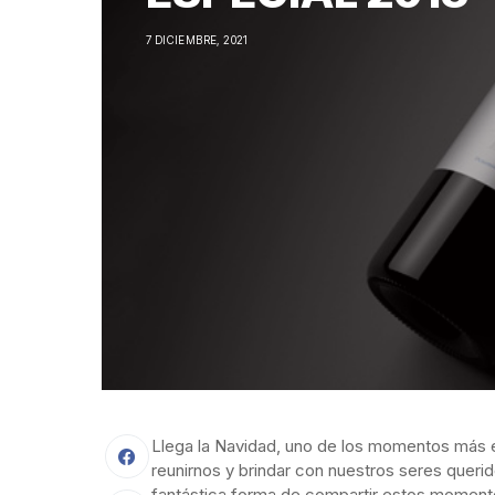
7 DICIEMBRE, 2021
Llega la Navidad, uno de los momentos más e
reunirnos y brindar con nuestros seres
queri
fantástica forma de compartir estos momento