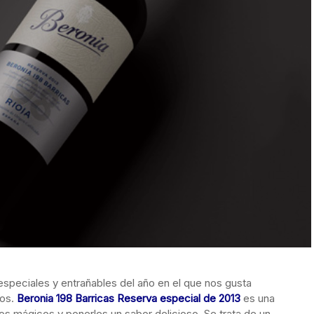
speciales y entrañables del año en el que nos gusta
dos.
Beronia 198 Barricas Reserva especial de 2013
es una
s mágicos y ponerles un sabor delicioso. Se trata de un