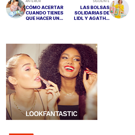
ANTERIOR
SIGUIENTE
CÓMO ACERTAR
LAS BOLSAS
CUANDO TIENES
SOLIDARIAS DE
QUE HACER UN
LIDL Y AGATHA
REGALO A UN
RUIZ DE LA
BEBÉ
PRADA