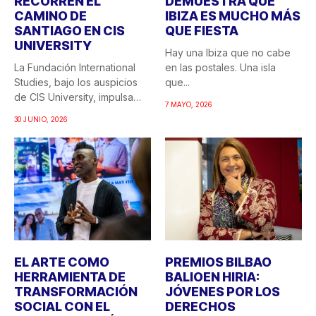
RECORREN EL
DEMUESTRA QUE
CAMINO DE
IBIZA ES MUCHO MÁS
SANTIAGO EN CIS
QUE FIESTA
UNIVERSITY
Hay una Ibiza que no cabe
La Fundación International
en las postales. Una isla
Studies, bajo los auspicios
que...
de CIS University, impulsa
7 MAYO, 2026
una...
30 JUNIO, 2026
EL ARTE COMO
PREMIOS BILBAO
HERRAMIENTA DE
BALIOEN HIRIA:
TRANSFORMACIÓN
JÓVENES POR LOS
SOCIAL CON EL
DERECHOS