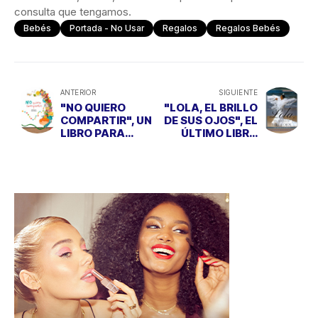
consulta que tengamos.
Bebés
Portada - No Usar
Regalos
Regalos Bebés
ANTERIOR
SIGUIENTE
"NO QUIERO
"LOLA, EL BRILLO
COMPARTIR", UN
DE SUS OJOS", EL
LIBRO PARA
ÚLTIMO LIBRO
ENSEÑAR A LOS
SOBRE LA
PEQUES EL VALOR
FARAONA
DE COMPARTIR