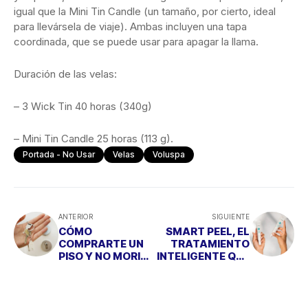
igual que la Mini Tin Candle (un tamaño, por cierto, ideal
para llevársela de viaje). Ambas incluyen una tapa
coordinada, que se puede usar para apagar la llama.
Duración de las velas:
– 3 Wick Tin 40 horas (340g)
– Mini Tin Candle 25 horas (113 g).
Portada - No Usar
Velas
Voluspa
ANTERIOR
SIGUIENTE
CÓMO
SMART PEEL, EL
COMPRARTE UN
TRATAMIENTO
PISO Y NO MORIR
INTELIGENTE QUE
EN EL INTENTO
RENUEVA TU PIEL
POR LA NOCHE