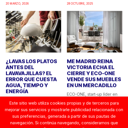
hogar....
20 MARZO, 2026
28 OCTUBRE, 2025
¿LAVAS LOS PLATOS
ME MADRID REINA
ANTES DEL
VICTORIA ECHA EL
LAVAVAJILLAS? EL
CIERRE Y ECO-ONE
ERROR QUE CUESTA
VENDE SUS MUEBLES
AGUA, TIEMPO Y
EN UN MERCADILLO
ENERGÍA
ECO-ONE, start-up líder en
Lavar los platos a mano
sostenibilidad hotelera en
Este sitio web utiliza cookies propias y de terceros para
antes de introducirlos en el
España, sorprende con una
mejorar sus servicios y mostrarle publicidad relacionada con
lavavajillas sigue...
acción...
23 AGOSTO, 2025
sus preferencias, generada a partir de sus pautas de
26 AGOSTO, 2025
navegación. Si continúa navegando, consideramos que