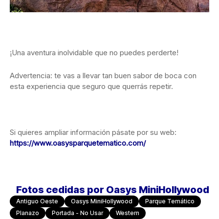
¡Una aventura inolvidable que no puedes perderte!
Advertencia: te vas a llevar tan buen sabor de boca con
esta experiencia que seguro que querrás repetir.
Si quieres ampliar información pásate por su web:
https://www.oasysparquetematico.com/
Fotos cedidas por Oasys MiniHollywood
Antiguo Oeste
Oasys MiniHollywood
Parque Temático
Planazo
Portada - No Usar
Western