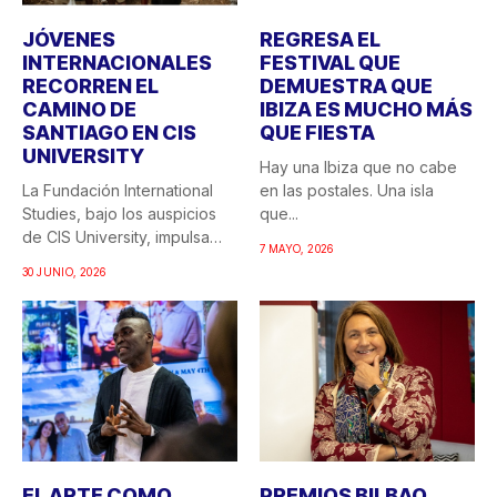
JÓVENES
REGRESA EL
INTERNACIONALES
FESTIVAL QUE
RECORREN EL
DEMUESTRA QUE
CAMINO DE
IBIZA ES MUCHO MÁS
SANTIAGO EN CIS
QUE FIESTA
UNIVERSITY
Hay una Ibiza que no cabe
La Fundación International
en las postales. Una isla
Studies, bajo los auspicios
que...
de CIS University, impulsa
7 MAYO, 2026
una...
30 JUNIO, 2026
EL ARTE COMO
PREMIOS BILBAO