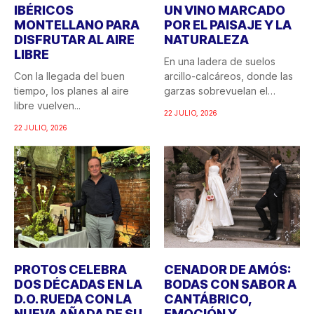
IBÉRICOS
UN VINO MARCADO
MONTELLANO PARA
POR EL PAISAJE Y LA
DISFRUTAR AL AIRE
NATURALEZA
LIBRE
En una ladera de suelos
Con la llegada del buen
arcillo-calcáreos, donde las
tiempo, los planes al aire
garzas sobrevuelan el
libre vuelven...
recuerdo...
22 JULIO, 2026
22 JULIO, 2026
PROTOS CELEBRA
CENADOR DE AMÓS:
DOS DÉCADAS EN LA
BODAS CON SABOR A
D.O. RUEDA CON LA
CANTÁBRICO,
NUEVA AÑADA DE SU
EMOCIÓN Y