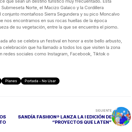
ce que sean un destino turístico muy frecuentado. Esta
Submeseta Norte, el Macizo Galaico y la Cordillera
el conjunto montañoso Sierra Segundera y su pico Moncalvo
ue nos encontramos en sus rocas huellas de la época
queza de su vegetación, entre la que se encuentra el piorno.
da año se celebra un festival en honor a este bello arbusto,
 celebración que ha llamado a todos los que visiten la zona
 en redes sociales como Instagram, Facebook, Tiktok o
Planes
Portada - No Usar
SIGUIENTE
LOS
SANDÍA FASHION® LANZA LA I EDICIÓN DE
ITO
“PROYECTOS QUE LATEN”