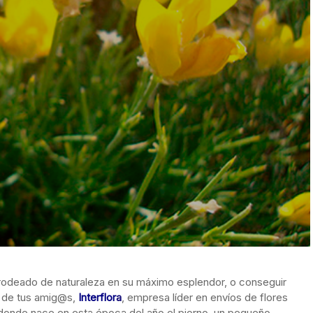
, rodeado de naturaleza en su máximo esplendor, o conseguir
a de tus amig@s,
Interflor
a
, empresa líder en envíos de flores
s donde nace en esta época del año el piorno, un pequeño