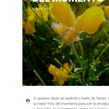
25 MAYO, 2021
Si quieres darte un auténtico baño de flores
la mejor foto del momento para ser la
envidi
a domicilio, te recomienda visitar los lugare